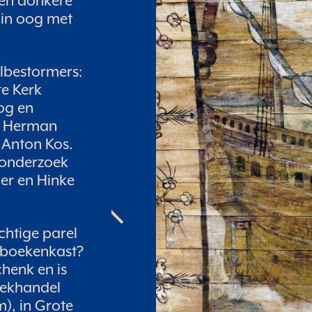
een donkere
 in oog met
elbestormers:
te Kerk
og en
an Herman
n Anton Kos.
eonderzoek
er en Hinke
chtige parel
e boekenkast?
chenk en is
boekhandel
), in Grote