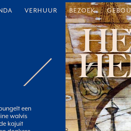
NDA
VERHUUR
BEZOEK
GEBO
HE
HE
bungelt een
ine walvis
de kajuit