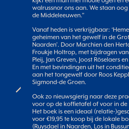
kijkt een man met mooie ogen en 
walrussnor ons aan. We staan oog
de Middeleeuwen.”
Vanaf heden is verkrijgbaar: ‘Hem
geheimen van het gewelf in de Gro
Naarden’. Door Marchien den Hert
Froukje Holtrop, met bijdragen v
Pleij, Jan Greven, Joost Röselaers e
En met bevindingen uit het conditi
aan het tongewelf door Roos Keppl
Sigmond-de Groen.
Ook zo nieuwsgierig naar deze pra
voor op de koffietafel of voor in d
Het boek is een ideaal (relatie-)ges
voor €19,95 te koop bij de lokale 
(Ruysdael in Naarden, Los in Bussum