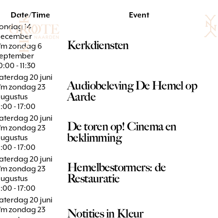
Ga
Date/Time
Event
naar
ondag 14
de
Menu
december
toggle
inhoud
Kerkdiensten
/m zondag 6
eptember
0:00 - 11:30
aterdag 20 juni
Audiobeleving De Hemel op
/m zondag 23
Aarde
ugustus
1:00 - 17:00
aterdag 20 juni
De toren op! Cinema en
/m zondag 23
beklimming
ugustus
1:00 - 17:00
aterdag 20 juni
Hemelbestormers: de
/m zondag 23
Restauratie
ugustus
1:00 - 17:00
aterdag 20 juni
/m zondag 23
Notities in Kleur