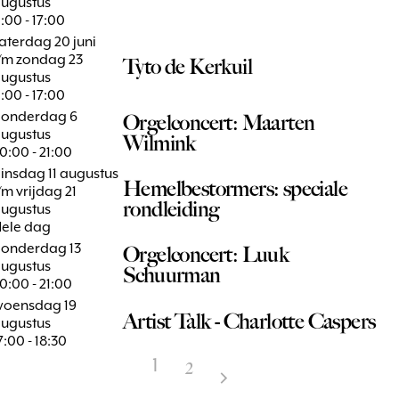
ugustus
1:00 - 17:00
aterdag 20 juni
/m zondag 23
Tyto de Kerkuil
ugustus
1:00 - 17:00
onderdag 6
Orgelconcert: Maarten
ugustus
Wilmink
0:00 - 21:00
insdag 11 augustus
Hemelbestormers: speciale
/m vrijdag 21
rondleiding
ugustus
ele dag
onderdag 13
Orgelconcert: Luuk
ugustus
Schuurman
0:00 - 21:00
oensdag 19
Artist Talk - Charlotte Caspers
ugustus
7:00 - 18:30
1
2