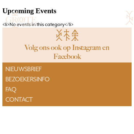
Ga
Upcoming Events
naar
de
Menu
toggle
<li>No events in this category</li>
inhoud
Volg ons ook op
Instagram
en
Facebook
NIEUWSBRIEF
BEZOEKERSINFO
FAQ
CONTACT