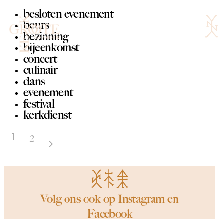
Ga
besloten evenement
naar
beurs
de
Menu
bezinning
toggle
inhoud
bijeenkomst
concert
culinair
dans
evenement
festival
kerkdienst
1
2
Volg ons ook op
Instagram
en
Facebook